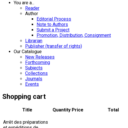
You are a...
Reader
Author
Editorial Process
Note to Authors
Submit a Project
Promotion, Distribution, Consignment
Librarian
Publisher (transfer of rights)
Our Catalogue
New Releases
Forthcoming
Subjects
Collections
Journals
Events
Shopping cart
Title
Quantity
Price
Total
Arrêt des préparations
et expéditions de