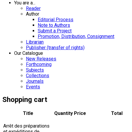
You are a...
Reader
Author
Editorial Process
Note to Authors
Submit a Project
Promotion, Distribution, Consignment
Librarian
Publisher (transfer of rights)
Our Catalogue
New Releases
Forthcoming
Subjects
Collections
Journals
Events
Shopping cart
Title
Quantity
Price
Total
Arrêt des préparations
et expéditions de