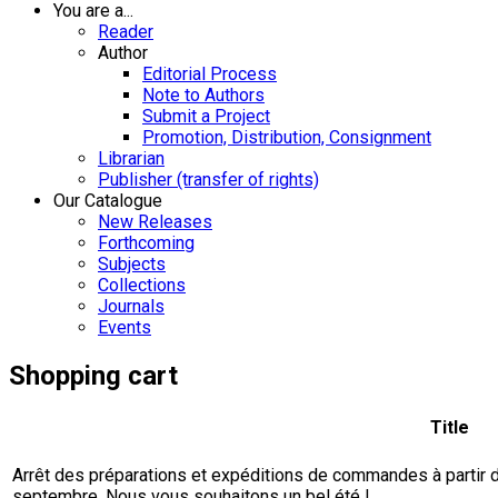
You are a...
Reader
Author
Editorial Process
Note to Authors
Submit a Project
Promotion, Distribution, Consignment
Librarian
Publisher (transfer of rights)
Our Catalogue
New Releases
Forthcoming
Subjects
Collections
Journals
Events
Shopping cart
Title
Arrêt des préparations et expéditions de commandes à partir du 
septembre. Nous vous souhaitons un bel été !