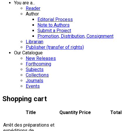
You are a...
Reader
Author
Editorial Process
Note to Authors
Submit a Project
Promotion, Distribution, Consignment
Librarian
Publisher (transfer of rights)
Our Catalogue
New Releases
Forthcoming
Subjects
Collections
Journals
Events
Shopping cart
Title
Quantity
Price
Total
Arrêt des préparations et
expéditions de