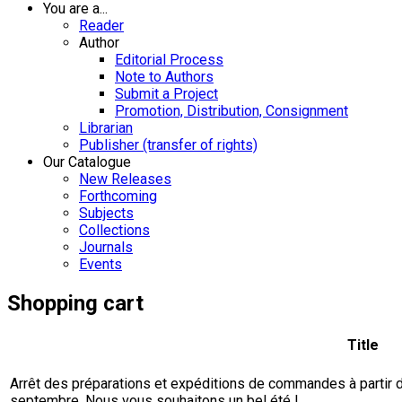
You are a...
Reader
Author
Editorial Process
Note to Authors
Submit a Project
Promotion, Distribution, Consignment
Librarian
Publisher (transfer of rights)
Our Catalogue
New Releases
Forthcoming
Subjects
Collections
Journals
Events
Shopping cart
Title
Arrêt des préparations et expéditions de commandes à partir du 
septembre. Nous vous souhaitons un bel été !