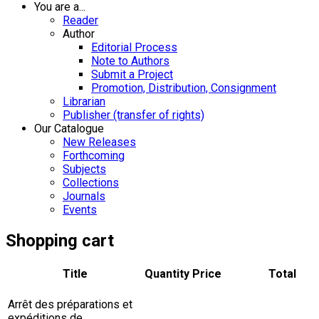
You are a...
Reader
Author
Editorial Process
Note to Authors
Submit a Project
Promotion, Distribution, Consignment
Librarian
Publisher (transfer of rights)
Our Catalogue
New Releases
Forthcoming
Subjects
Collections
Journals
Events
Shopping cart
Title
Quantity
Price
Total
Arrêt des préparations et
expéditions de