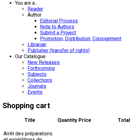
You are a...
Reader
Author
Editorial Process
Note to Authors
Submit a Project
Promotion, Distribution, Consignment
Librarian
Publisher (transfer of rights)
Our Catalogue
New Releases
Forthcoming
Subjects
Collections
Journals
Events
Shopping cart
Title
Quantity
Price
Total
Arrêt des préparations
et expéditions de