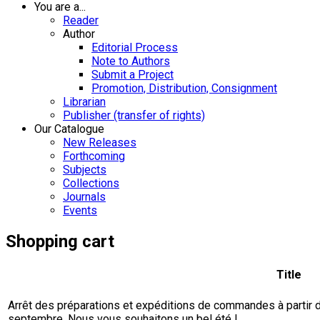
You are a...
Reader
Author
Editorial Process
Note to Authors
Submit a Project
Promotion, Distribution, Consignment
Librarian
Publisher (transfer of rights)
Our Catalogue
New Releases
Forthcoming
Subjects
Collections
Journals
Events
Shopping cart
Title
Arrêt des préparations et expéditions de commandes à partir du 
septembre. Nous vous souhaitons un bel été !