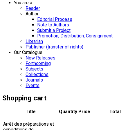
You are a...
Reader
Author
Editorial Process
Note to Authors
Submit a Project
Promotion, Distribution, Consignment
Librarian
Publisher (transfer of rights)
Our Catalogue
New Releases
Forthcoming
Subjects
Collections
Journals
Events
Shopping cart
Title
Quantity
Price
Total
Arrêt des préparations et
expéditions de