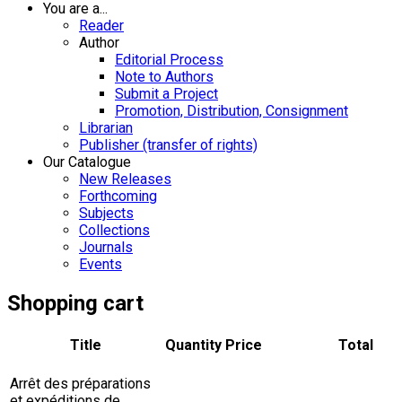
You are a...
Reader
Author
Editorial Process
Note to Authors
Submit a Project
Promotion, Distribution, Consignment
Librarian
Publisher (transfer of rights)
Our Catalogue
New Releases
Forthcoming
Subjects
Collections
Journals
Events
Shopping cart
Title
Quantity
Price
Total
Arrêt des préparations
et expéditions de