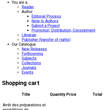
You are a...
Reader
Author
Editorial Process
Note to Authors
Submit a Project
Promotion, Distribution, Consignment
Librarian
Publisher (transfer of rights)
Our Catalogue
New Releases
Forthcoming
Subjects
Collections
Journals
Events
Shopping cart
Title
Quantity
Price
Total
Arrêt des préparations et
expéditions de