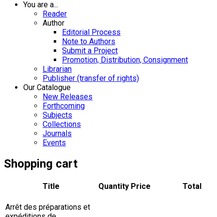
You are a...
Reader
Author
Editorial Process
Note to Authors
Submit a Project
Promotion, Distribution, Consignment
Librarian
Publisher (transfer of rights)
Our Catalogue
New Releases
Forthcoming
Subjects
Collections
Journals
Events
Shopping cart
Title
Quantity
Price
Total
Arrêt des préparations et
expéditions de