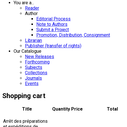
You are a...
Reader
Author
Editorial Process
Note to Authors
Submit a Project
Promotion, Distribution, Consignment
Librarian
Publisher (transfer of rights)
Our Catalogue
New Releases
Forthcoming
Subjects
Collections
Journals
Events
Shopping cart
Title
Quantity
Price
Total
Arrêt des préparations
et expéditions de