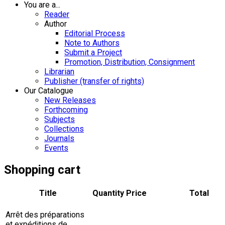
You are a...
Reader
Author
Editorial Process
Note to Authors
Submit a Project
Promotion, Distribution, Consignment
Librarian
Publisher (transfer of rights)
Our Catalogue
New Releases
Forthcoming
Subjects
Collections
Journals
Events
Shopping cart
Title
Quantity
Price
Total
Arrêt des préparations
et expéditions de