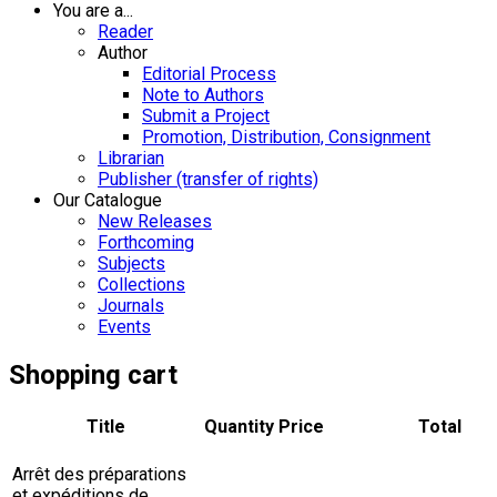
You are a...
Reader
Author
Editorial Process
Note to Authors
Submit a Project
Promotion, Distribution, Consignment
Librarian
Publisher (transfer of rights)
Our Catalogue
New Releases
Forthcoming
Subjects
Collections
Journals
Events
Shopping cart
Title
Quantity
Price
Total
Arrêt des préparations
et expéditions de