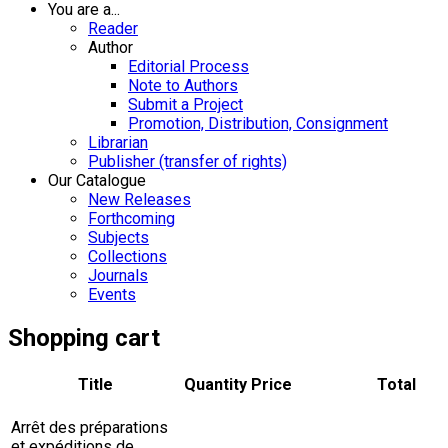
You are a...
Reader
Author
Editorial Process
Note to Authors
Submit a Project
Promotion, Distribution, Consignment
Librarian
Publisher (transfer of rights)
Our Catalogue
New Releases
Forthcoming
Subjects
Collections
Journals
Events
Shopping cart
Title
Quantity
Price
Total
Arrêt des préparations
et expéditions de