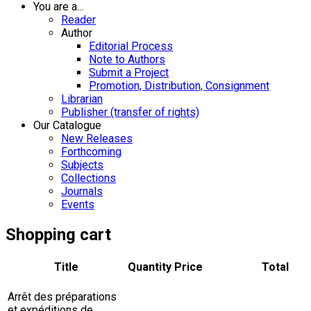
You are a...
Reader
Author
Editorial Process
Note to Authors
Submit a Project
Promotion, Distribution, Consignment
Librarian
Publisher (transfer of rights)
Our Catalogue
New Releases
Forthcoming
Subjects
Collections
Journals
Events
Shopping cart
Title
Quantity
Price
Total
Arrêt des préparations
et expéditions de