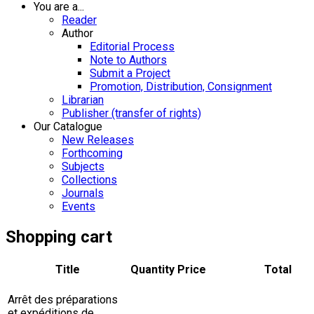
You are a...
Reader
Author
Editorial Process
Note to Authors
Submit a Project
Promotion, Distribution, Consignment
Librarian
Publisher (transfer of rights)
Our Catalogue
New Releases
Forthcoming
Subjects
Collections
Journals
Events
Shopping cart
Title
Quantity
Price
Total
Arrêt des préparations
et expéditions de