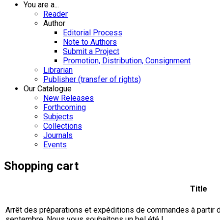
You are a...
Reader
Author
Editorial Process
Note to Authors
Submit a Project
Promotion, Distribution, Consignment
Librarian
Publisher (transfer of rights)
Our Catalogue
New Releases
Forthcoming
Subjects
Collections
Journals
Events
Shopping cart
Title
Arrêt des préparations et expéditions de commandes à partir du 
septembre. Nous vous souhaitons un bel été !