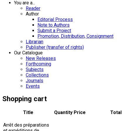
You are a...
Reader
Author
Editorial Process
Note to Authors
Submit a Project
Promotion, Distribution, Consignment
Librarian
Publisher (transfer of rights)
Our Catalogue
New Releases
Forthcoming
Subjects
Collections
Journals
Events
Shopping cart
Title
Quantity
Price
Total
Arrêt des préparations
et expéditions de