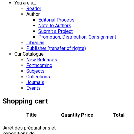
You are a...
Reader
Author
Editorial Process
Note to Authors
Submit a Project
Promotion, Distribution, Consignment
Librarian
Publisher (transfer of rights)
Our Catalogue
New Releases
Forthcoming
Subjects
Collections
Journals
Events
Shopping cart
Title
Quantity
Price
Total
Arrêt des préparations et
expéditions de