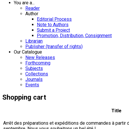
You are a...
Reader
Author
Editorial Process
Note to Authors
Submit a Project
Promotion, Distribution, Consignment
Librarian
Publisher (transfer of rights)
Our Catalogue
New Releases
Forthcoming
Subjects
Collections
Journals
Events
Shopping cart
Title
Arrêt des préparations et expéditions de commandes à partir du 
septembre. Nous vous souhaitons un bel été !