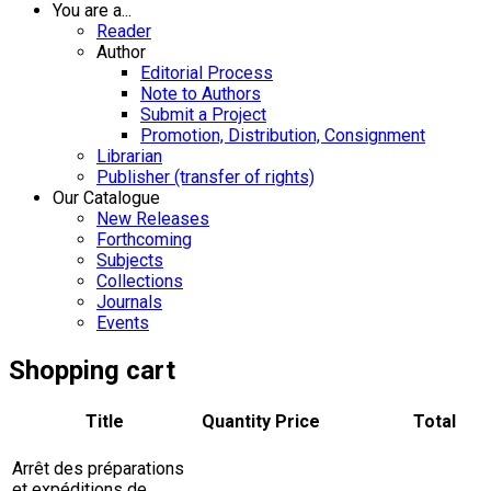
You are a...
Reader
Author
Editorial Process
Note to Authors
Submit a Project
Promotion, Distribution, Consignment
Librarian
Publisher (transfer of rights)
Our Catalogue
New Releases
Forthcoming
Subjects
Collections
Journals
Events
Shopping cart
Title
Quantity
Price
Total
Arrêt des préparations
et expéditions de