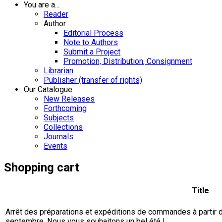
You are a...
Reader
Author
Editorial Process
Note to Authors
Submit a Project
Promotion, Distribution, Consignment
Librarian
Publisher (transfer of rights)
Our Catalogue
New Releases
Forthcoming
Subjects
Collections
Journals
Events
Shopping cart
Title
Arrêt des préparations et expéditions de commandes à partir du 
septembre. Nous vous souhaitons un bel été !