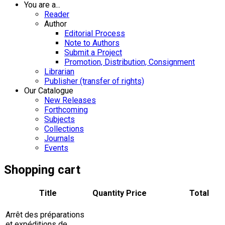
You are a...
Reader
Author
Editorial Process
Note to Authors
Submit a Project
Promotion, Distribution, Consignment
Librarian
Publisher (transfer of rights)
Our Catalogue
New Releases
Forthcoming
Subjects
Collections
Journals
Events
Shopping cart
Title
Quantity
Price
Total
Arrêt des préparations
et expéditions de