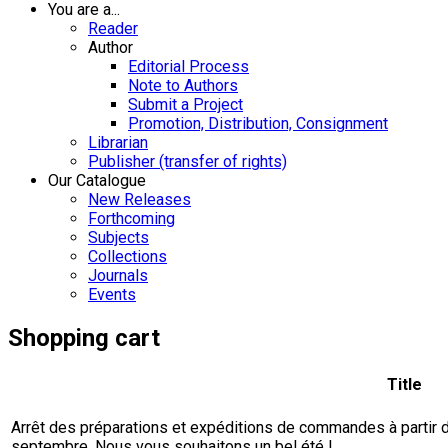
You are a...
Reader
Author
Editorial Process
Note to Authors
Submit a Project
Promotion, Distribution, Consignment
Librarian
Publisher (transfer of rights)
Our Catalogue
New Releases
Forthcoming
Subjects
Collections
Journals
Events
Shopping cart
Title
Arrêt des préparations et expéditions de commandes à partir du 
septembre. Nous vous souhaitons un bel été !