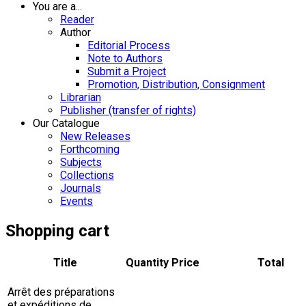
You are a...
Reader
Author
Editorial Process
Note to Authors
Submit a Project
Promotion, Distribution, Consignment
Librarian
Publisher (transfer of rights)
Our Catalogue
New Releases
Forthcoming
Subjects
Collections
Journals
Events
Shopping cart
Title
Quantity
Price
Total
Arrêt des préparations
et expéditions de