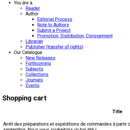
You are a...
Reader
Author
Editorial Process
Note to Authors
Submit a Project
Promotion, Distribution, Consignment
Librarian
Publisher (transfer of rights)
Our Catalogue
New Releases
Forthcoming
Subjects
Collections
Journals
Events
Shopping cart
Title
Arrêt des préparations et expéditions de commandes à partir du 
septembre. Nous vous souhaitons un bel été !