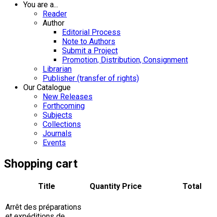
You are a...
Reader
Author
Editorial Process
Note to Authors
Submit a Project
Promotion, Distribution, Consignment
Librarian
Publisher (transfer of rights)
Our Catalogue
New Releases
Forthcoming
Subjects
Collections
Journals
Events
Shopping cart
Title
Quantity
Price
Total
Arrêt des préparations
et expéditions de