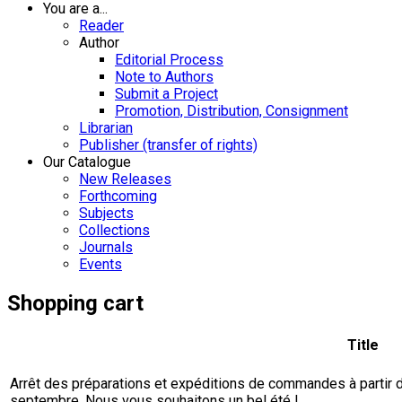
You are a...
Reader
Author
Editorial Process
Note to Authors
Submit a Project
Promotion, Distribution, Consignment
Librarian
Publisher (transfer of rights)
Our Catalogue
New Releases
Forthcoming
Subjects
Collections
Journals
Events
Shopping cart
Title
Arrêt des préparations et expéditions de commandes à partir du 
septembre. Nous vous souhaitons un bel été !