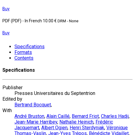
Buy
PDF (PDF)
- In French
10.00 €
DRM - None
Buy
Specifications
Formats
Contents
Specifications
Publisher
Presses Universitaires du Septentrion
Edited by
Bertrand Bocquet
,
With
André Bruston
,
Alain Caillé
,
Bernard Friot
,
Charles Hadji
,
Jean-Marie Harribey
,
Nathalie Heinich
,
Frédéric
Jacquemart
,
Albert Ogien
,
Henri Sterdyniak
,
Véronique
Thomas-Vaslin
,
Jean-Yves Trépos
,
Bénédicte Vidaillet
,