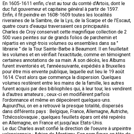
En 1605-1611 enfin, c'est au tour du comté d'Artois, dont le
duc fut gouverneur et capitaine général à partir de 1597.
Enfin, il fit peindre en 1608-1609 toutes les localités
riveraines de la Sambre, de la Lys, de la Scarpe et de l'Escaut,
quatre cours d'eauqui traversaient ces principautés.
Charles de Croÿ conservait cette magnifique collection de 2
500 vues peintes sur de grands folios de parchemin et
répartis en vingt-trois volumes ou ensembles dans sa "
librairie " de la Tour Sainte-Barbe à Beaumont. Il en feuilletait
les volumes et en vérifiait l'exactitude, comme en témoignent
certaines annotations de sa main. A son décès, les Albums
furent inventoriés et, l'annéesuivante, expédiés à Bruxelles
pour être mis envente publique, laquelle eut lieu le 19 août
1614. C'est alors que commença la dispersion. Quelques
volumes restèrent entre les mains de la famille, les autres
furent acquis par des bibliophiles qui, à leur tour, les vendirent
à d'autres amateurs ; ceux-ci en modifièrent parfois
l'ordonnance et même en dépecèrent quelques-uns.
Aujourd'hui, on en a retrouvé la presque totalité, dispersés
dans différents pays : Belgique, France, Allemagne, Autriche,
Tchécoslovaquie ; quelques feuillets épars ont été repérés
en Allemagne, en France et jusqu'aux Etats-Unis.
Le duc Charles avait confié la direction de l'oeuvre à unpeintre