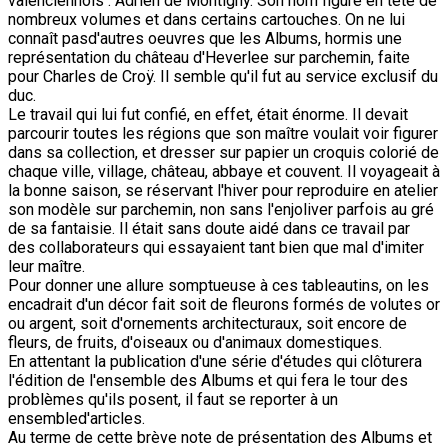
valenciennois : Adrien de Montigny. Son nom figure en tête de
nombreux volumes et dans certains cartouches. On ne lui
connaît pasd'autres oeuvres que les Albums, hormis une
représentation du château d'Heverlee sur parchemin, faite
pour Charles de Croÿ. Il semble qu'il fut au service exclusif du
duc.
Le travail qui lui fut confié, en effet, était énorme. Il devait
parcourir toutes les régions que son maître voulait voir figurer
dans sa collection, et dresser sur papier un croquis colorié de
chaque ville, village, château, abbaye et couvent. Il voyageait à
la bonne saison, se réservant l'hiver pour reproduire en atelier
son modèle sur parchemin, non sans l'enjoliver parfois au gré
de sa fantaisie. Il était sans doute aidé dans ce travail par
des collaborateurs qui essayaient tant bien que mal d'imiter
leur maître.
Pour donner une allure somptueuse à ces tableautins, on les
encadrait d'un décor fait soit de fleurons formés de volutes or
ou argent, soit d'ornements architecturaux, soit encore de
fleurs, de fruits, d'oiseaux ou d'animaux domestiques.
En attentant la publication d'une série d'études qui clôturera
l'édition de l'ensemble des Albums et qui fera le tour des
problèmes qu'ils posent, il faut se reporter à un
ensembled'articles.
Au terme de cette brève note de présentation des Albums et