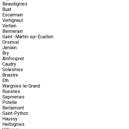
Beaudignies
Buat
Escarmain
Vertigneul
Vertain
Bermerain
Saint -Martin-sur-Écaillon
Orsinval
Jenlain
Bry
Amfroipret
Caudry
Solesmes
Briastre
Eth
Wargnies-le-Grand
Ruesnes
Sepmeries
Potelle
Berlaimont
Saint-Python
Haussy
Herbignies