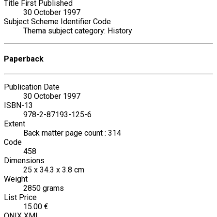
Title First Published
30 October 1997
Subject Scheme Identifier Code
Thema subject category: History
Paperback
Publication Date
30 October 1997
ISBN-13
978-2-87193-125-6
Extent
Back matter page count : 314
Code
458
Dimensions
25 x 34.3 x 3.8 cm
Weight
2850 grams
List Price
15.00 €
ONIX XML