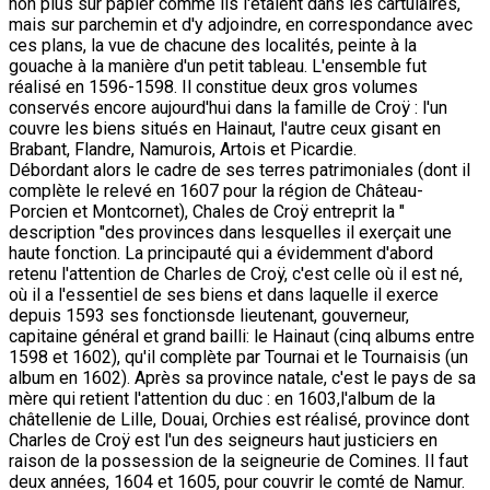
non plus sur papier comme ils l'étaient dans les cartulaires,
mais sur parchemin et d'y adjoindre, en correspondance avec
ces plans, la vue de chacune des localités, peinte à la
gouache à la manière d'un petit tableau. L'ensemble fut
réalisé en 1596-1598. Il constitue deux gros volumes
conservés encore aujourd'hui dans la famille de Croÿ : l'un
couvre les biens situés en Hainaut, l'autre ceux gisant en
Brabant, Flandre, Namurois, Artois et Picardie.
Débordant alors le cadre de ses terres patrimoniales (dont il
complète le relevé en 1607 pour la région de Château-
Porcien et Montcornet), Chales de Croÿ entreprit la "
description "des provinces dans lesquelles il exerçait une
haute fonction. La principauté qui a évidemment d'abord
retenu l'attention de Charles de Croÿ, c'est celle où il est né,
où il a l'essentiel de ses biens et dans laquelle il exerce
depuis 1593 ses fonctionsde lieutenant, gouverneur,
capitaine général et grand bailli: le Hainaut (cinq albums entre
1598 et 1602), qu'il complète par Tournai et le Tournaisis (un
album en 1602). Après sa province natale, c'est le pays de sa
mère qui retient l'attention du duc : en 1603,l'album de la
châtellenie de Lille, Douai, Orchies est réalisé, province dont
Charles de Croÿ est l'un des seigneurs haut justiciers en
raison de la possession de la seigneurie de Comines. Il faut
deux années, 1604 et 1605, pour couvrir le comté de Namur.