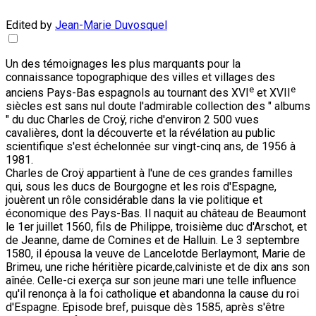
Edited by
Jean-Marie Duvosquel
Un des témoignages les plus marquants pour la
connaissance topographique des villes et villages des
e
e
anciens Pays-Bas espagnols au tournant des XVI
et XVII
siècles est sans nul doute l'admirable collection des " albums
" du duc Charles de Croÿ, riche d'environ 2 500 vues
cavalières, dont la découverte et la révélation au public
scientifique s'est échelonnée sur vingt-cinq ans, de 1956 à
1981.
Charles de Croÿ appartient à l'une de ces grandes familles
qui, sous les ducs de Bourgogne et les rois d'Espagne,
jouèrent un rôle considérable dans la vie politique et
économique des Pays-Bas. Il naquit au château de Beaumont
le 1er juillet 1560, fils de Philippe, troisième duc d'Arschot, et
de Jeanne, dame de Comines et de Halluin. Le 3 septembre
1580, il épousa la veuve de Lancelotde Berlaymont, Marie de
Brimeu, une riche héritière picarde,calviniste et de dix ans son
aînée. Celle-ci exerça sur son jeune mari une telle influence
qu'il renonça à la foi catholique et abandonna la cause du roi
d'Espagne. Episode bref, puisque dès 1585, après s'être