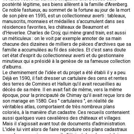
postérité légitime, ses biens allèrent à la famille d'Arenberg.
Ce noble fastueux, au sommet de la fortune au jour de la mort
de son père en 1595, est un collectionneur averti : tableaux,
manuscrits, monnaies et médailles s'accumulent dans ses
résidences favorites, les châteaux de Beaumont et
d'Heverlee. Charles de Croÿ, qui mène grand train, est aussi
un méticuleux : on le voit par exemple annoter de sa main
chacune des dizaines de milliers de pièces d'archives que sa
famille a accumulées au fil des siècles. Et c'est sans doute
cet état d'esprit du collectionneur averti et du gestionnaire
minutieux qui a présidé à la genèse de sa fameuse collection
d'albums.
Le cheminement de l'idée et du projet a été établi il y a peu.
Déjà en 1590, il fait dresser un cartulaire des cens et rentes
des terres de Comines et Halluin qu'il avait recueillies au
décès de sa mère. Il en avait fait de même, vers la même
époque, pour la principauté de Chimay qu'il avait reçue lors de
son mariage en 1580. Ces " cartulaires ", en réalité de
véritables atlas, comportaient de très nombreux plans
coloriés, à la manière d'un cadastre. Ces recueils contenaient
aussi quelques vues cavalières des châteaux et villages.
Mais il s'agissait avant tout de documents d'administration.
L'idée lui vint alors de faire reproduire ces plans cadastraux