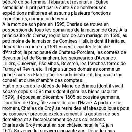
séparé de sa femme, il abjurait et revenait à l'Eglise
catholique. Il prit part par la suite à de nombreuses
expéditions militaires et assuma plusieurs fonctions
importantes, comme on le verra.
A la mort de son père en 1595, Charles se trouva en
possession de tous les domaines de la maison de Croÿ. A la
principauté de Chimay reçue lors de son mariage en 1580, au
patrimoine de la maison de Comines-Halluin dont il hérita au
décès de sa mère en 1581 vinrent s'ajouter le duché
d'Arschot, la principauté de Château-Porcient, les comtés de
Beaumont et de Seninghem, les seigneuries d'Avesnes,
Lillers, Quiévrain, Esclaibes, Beveren, les franches terres de
Fumay et Revin, etc. Il régna sur ces domaines comme un
prince sur ses Etats : pour les administrer, il disposait d'un
conseil et d'une chambre des comptes.
Huit mois après le décès de Marie de Brimeu (dont il vivait
séparé depuis 1584 mais dont il géra les biens jusqu'en
1599), il épousa en décembre 1605 sa cousine germaine,
Dorothée de Croÿ, fille aînée du duc d'Havré. A partir de ce
moment, Charles de Croÿ se retira des affairespubliques pour
se consacrer presque exclusivement à la gestion de ses
domaines et à l'accroissement de ses collections.
Charles de Croÿ mourut en son château natal le 12 juin
1612.Sa veuve lui survivra cinquante ans. Décédé sans