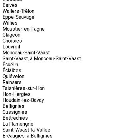
Baives
Wallers-Trélon
Eppe-Sauvage
Willies
Moustier-en-Fagne
Glageon
Choisies
Louvroil
Monceau-Saint-Vaast
Saint-Vaast, à Monceau-Saint-Vaast
Écuélin
Éclaibes
Quiévelon
Rainsars
Taisnières-sur-Hon
Hon-Hergies
Houdain-lez-Bavay
Bellignies
Gussignies
Bettrechies
La Flamengrie
Saint-Waast-la-Vallée
Bréaugies, à Bellignies