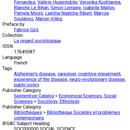
Fernandez
,
Valérie Hugentobler
,
Veronika Kushtanina
,
Blanche Le Bihan
,
Simon Lemaire
,
Isabelle Mallon
,
Pamela Miceli
,
Laëtitia Ngatcha-Ribert
,
Maryse
Soulières
,
Marion Villez
,
Preface by
Fabrice Gzil
,
Collection
Le regard sociologique
ISSN
17649587
Language
French
Tags
Alzheimer's disease
,
caregiver
,
cognitive impairment
,
experience of the disease
,
neuro-evolutionary disease
,
public policy
Publisher Category
Septentrion Catalog
>
Economical Sciences, Social
Sciences
>
Sociology, Ethnology
Publisher Category
Bibliothèques
>
Bibliothèque Sociétés et problèmes
contemporains
BISAC Subject Heading
SOC000000 SOCIAL SCIENCE