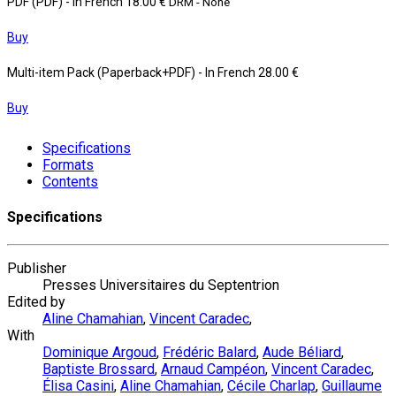
PDF (PDF)
- In French
18.00 €
DRM - None
Buy
Multi-item Pack (Paperback+PDF)
- In French
28.00 €
Buy
Specifications
Formats
Contents
Specifications
Publisher
Presses Universitaires du Septentrion
Edited by
Aline Chamahian
,
Vincent Caradec
,
With
Dominique Argoud
,
Frédéric Balard
,
Aude Béliard
,
Baptiste Brossard
,
Arnaud Campéon
,
Vincent Caradec
,
Élisa Casini
,
Aline Chamahian
,
Cécile Charlap
,
Guillaume