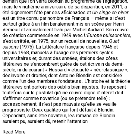
demain que l’on verra Blondin au programme de l’agrégation,
mais le vingtième anniversaire de sa disparition, en 2011, a
été dignement fêté par ses aficionados et
Un singe en hiver
est un titre connu par nombre de Français — même si c’est
surtout grâce à un film banalement mis en scène par Henri
Verneuil et amicalement trahi par Michel Audiard. Son œuvre
de création commencée en 1949 avec
L’Europe buissonnière,
s’est arrêtée, en 1975, sur un recueil de nouvelles,
Quat’
saisons
(1975). La Littérature française depuis 1945 et
depuis 1968, manuels à l’usage des premiers cycles
universitaires et, durant des années, étalons des côtes
littéraires ne s’encombrent guère de cet écrivain du demi-
siècle, ni du courant « Hussard » étiqueté « néo-classique »,
désinvolte et droitier, dont Antoine Blondin est considéré
comme l’un des membres fondateurs . L’histoire et la théorie
littéraires ont parfois des oublis bien injustes. Ils reposent
toutefois sur le postulat qu’une œuvre digne d’intérêt doit
s’affirmer comme novatrice (ou se prétendre telle) ;
accessoirement, il n’est pas mauvais qu’elle se veuille
progressiste. Deux qualités qui font défaut à Blondin.
Cependant, sans être novateur, les romans de Blondin
auraient pu, auraient dû, retenir l’attention.
Read More