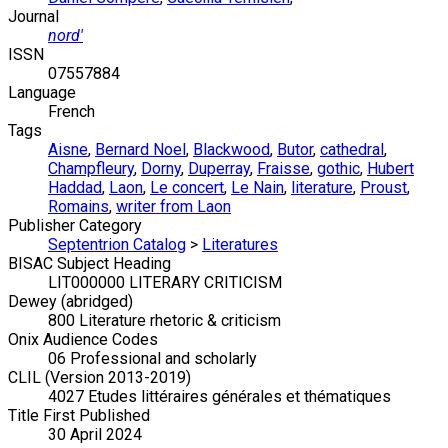
Journal
nord'
ISSN
07557884
Language
French
Tags
Aisne
,
Bernard Noel
,
Blackwood
,
Butor
,
cathedral
,
Champfleury
,
Dorny
,
Duperray
,
Fraisse
,
gothic
,
Hubert
Haddad
,
Laon
,
Le concert
,
Le Nain
,
literature
,
Proust
,
Romains
,
writer from Laon
Publisher Category
Septentrion Catalog
>
Literatures
BISAC Subject Heading
LIT000000 LITERARY CRITICISM
Dewey (abridged)
800 Literature rhetoric & criticism
Onix Audience Codes
06 Professional and scholarly
CLIL (Version 2013-2019)
4027 Etudes littéraires générales et thématiques
Title First Published
30 April 2024