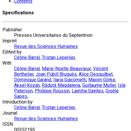
Contents
Specifications
Publisher
Presses Universitaires du Septentrion
Imprint
Revue des Sciences Humaines
Edited by
Céline Barral
,
Tristan Leperlier
,
With
Céline Barral
,
Marie-Noëlle Beauvieux
,
Vincent
Berthelier
,
Joan Pubill Brugués
,
Alice Desquilbet
,
Dominique Garand
,
Ilaria Giacometti
,
Maxim Görke
,
Aksel Kozan
,
Răduță Magdalena
,
Guillaume Muller
,
Isla
Paterson
,
Philippe Roussin
,
Laetitia Saintes
,
Gisèle
Sapiro
,
Introduction by
Céline Barral
,
Tristan Leperlier
,
Journal
Revue des Sciences Humaines
ISSN
00352195