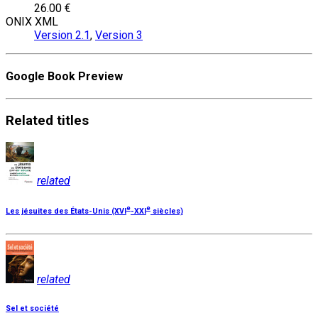
26.00 €
ONIX XML
Version 2.1
,
Version 3
Google Book Preview
Related
titles
related
e
e
Les jésuites des États-Unis (XVI
-XXI
siècles)
related
Sel et société