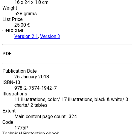
16 x 24 x 1.8 cm
Weight
528 grams
List Price
25.00 €
ONIX XML
Version 2.1
,
Version 3
PDF
Publication Date
26 January 2018
ISBN-13
978-2-7574-1942-7
Illustrations
11 illustrations, color/ 17 illustrations, black & white/ 3
charts/ 2 tables
Extent
Main content page count : 324
Code
1775P
Technical Protection ebook