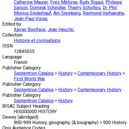
Catherine Maurer
,
Yves Métivier
,
Rudy Rigaut
,
Philippe
Salson
,
Dominik Schindler
,
Thierry Scholtes
,
Dr. Phil.
Monica Sinderhauf
,
Arn Steinberg
,
Raymond Verhaeghe
,
Jean-Paul Visse
,
Edited by
Xavier Boniface
,
Jean Heuclin
,
Collection
Histoire et civilisations
ISSN
12845655
Language
French
Publisher Category
Septentrion Catalog
>
History
>
Contemporary History
>
First World War
Publisher Category
Septentrion Catalog
>
History
>
Contemporary History
Publisher Category
Septentrion Catalog
>
History
BISAC Subject Heading
HIS000000 HISTORY
Dewey (abridged)
900-999 History, geography, (& biography) > 900 History
Onix Audience Codes