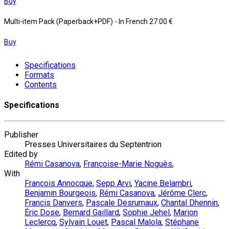
Buy
Multi-item Pack (Paperback+PDF)
- In French
27.00 €
Buy
Specifications
Formats
Contents
Specifications
Publisher
Presses Universitaires du Septentrion
Edited by
Rémi Casanova
,
Françoise-Marie Noguès
,
With
François Annocque
,
Sepp Arvi
,
Yacine Belambri
,
Benjamin Bourgeois
,
Rémi Casanova
,
Jérôme Clerc
,
Francis Danvers
,
Pascale Desrumaux
,
Chantal Dhennin
,
Éric Dose
,
Bernard Gaillard
,
Sophie Jehel
,
Marion
Leclercq
,
Sylvain Louet
,
Pascal Malola
,
Stéphane