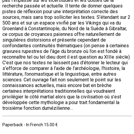
pas l’impasse sur les incertitudes et les doutes de la
recherche passée et actuelle. Il tente de donner quelques
pistes de réflexion pour une interprétation correcte des
sources, mais sans trop solliciter les textes. S’étendant sur 2
500 ans et sur un espace vivifié par les Vikings qui va du
Groenland à Constantinople, du Nord de la Suède à Gibraltar,
ce corpus de croyances païennes offre naturellement de
singulières distorsions et présente cependant de
confondantes continuités thématiques (on pense à certaines
gravures rupestres de l’âge du bronze où l’on est fondé à
reconnaître tel ou tel dieu dont il est question au XIIIe siècle).
C’est que nos textes ne laissent pas d’étonner le lecteur qui
s’efforce de comparer à l’aide de l’archéologie, l’histoire, la
littérature, l’onomastique et la linguistique, entre autres
sciences. Cet ouvrage fait non seulement le point sur les
connaissances actuelles, mais encore bat en brèche
certaines interprétations traditionnelles qui voudraient
privilégier le côté martial alors que la civilisation où s’est
développée cette mythologie a pour trait fondamental la
troisième fonction dumézilienne…
Paperback
- In French
15.00 €