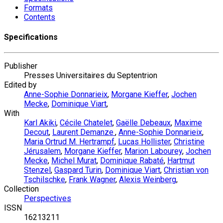
Formats
Contents
Specifications
Publisher
Presses Universitaires du Septentrion
Edited by
Anne-Sophie Donnarieix
,
Morgane Kieffer
,
Jochen
Mecke
,
Dominique Viart
,
With
Karl Akiki
,
Cécile Chatelet
,
Gaëlle Debeaux
,
Maxime
Decout
,
Laurent Demanze
,
Anne-Sophie Donnarieix
,
Maria Ortrud M. Hertrampf
,
Lucas Hollister
,
Christine
Jérusalem
,
Morgane Kieffer
,
Marion Labourey
,
Jochen
Mecke
,
Michel Murat
,
Dominique Rabaté
,
Hartmut
Stenzel
,
Gaspard Turin
,
Dominique Viart
,
Christian von
Tschilschke
,
Frank Wagner
,
Alexis Weinberg
,
Collection
Perspectives
ISSN
16213211