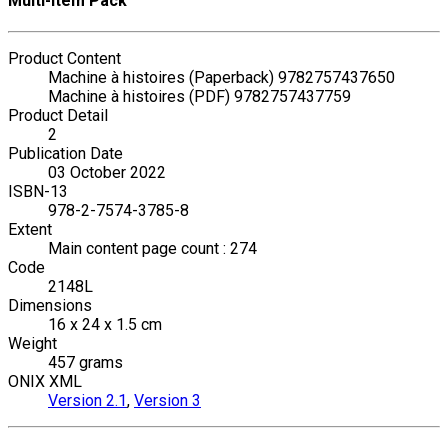
Multi-item Pack
Product Content
Machine à histoires (Paperback) 9782757437650
Machine à histoires (PDF) 9782757437759
Product Detail
2
Publication Date
03 October 2022
ISBN-13
978-2-7574-3785-8
Extent
Main content page count : 274
Code
2148L
Dimensions
16 x 24 x 1.5 cm
Weight
457 grams
ONIX XML
Version 2.1
,
Version 3