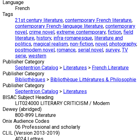
Language
French
Tags
21st century literature
,
contemporary French literature
,
contemporary French-language literature
,
contemporary
novel
,
crime novel
,
extreme contemporary
,
fiction
,
field
literature
,
history
,
infra-romanesque
,
literature and
politics
,
magical realism
,
non-fiction
,
novel
,
photography
,
postmodern novel
,
romance
,
serial novel
,
survey
,
TV
serie
,
western
Publisher Category
Septentrion Catalog
>
Literatures
>
French Literature
Publisher Category
Bibliothèques
>
Bibliothèque Littératures & Philosophie
Publisher Category
Septentrion Catalog
>
Literatures
BISAC Subject Heading
LIT024000 LITERARY CRITICISM / Modern
Dewey (abridged)
800-899 Literature
Onix Audience Codes
06 Professional and scholarly
CLIL (Version 2013-2019)
4024 Lettres