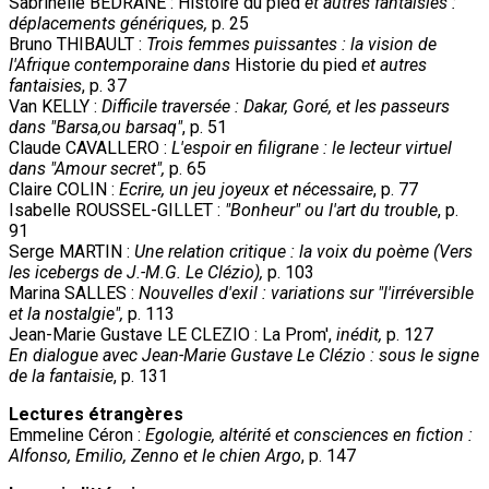
Sabrinelle BEDRANE : Histoire du pied
et autres fantaisies :
déplacements génériques,
p. 25
Bruno THIBAULT :
Trois femmes puissantes : la vision de
l'Afrique contemporaine dans
Historie du pied
et autres
fantaisies
, p. 37
Van KELLY :
Difficile traversée : Dakar, Goré, et les passeurs
dans "Barsa,ou barsaq"
, p. 51
Claude CAVALLERO :
L'espoir en filigrane : le lecteur virtuel
dans "Amour secret",
p. 65
Claire COLIN :
Ecrire, un jeu joyeux et nécessaire
, p. 77
Isabelle ROUSSEL-GILLET :
"Bonheur" ou l'art du trouble
, p.
91
Serge MARTIN :
Une relation critique : la voix du poème (Vers
les icebergs de J.-M.G. Le Clézio),
p. 103
Marina SALLES :
Nouvelles d'exil : variations sur "l'irréversible
et la nostalgie",
p. 113
Jean-Marie Gustave LE CLEZIO : La Prom',
inédit,
p. 127
En dialogue avec Jean-Marie Gustave Le Clézio : sous le signe
de la fantaisie
, p. 131
Lectures étrangères
Emmeline Céron :
Egologie, altérité et consciences en fiction :
Alfonso, Emilio, Zenno et le chien Argo
, p. 147