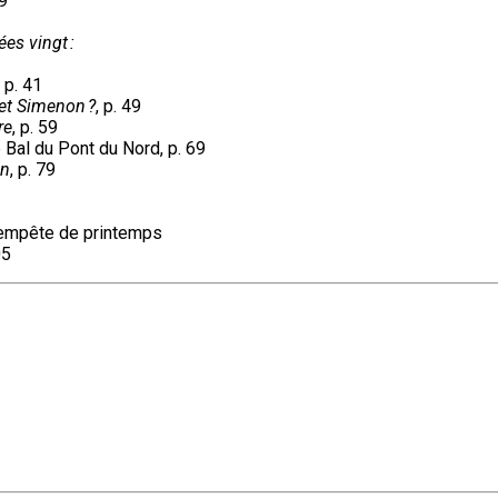
 9
es vingt :
 p. 41
 et Simenon ?
, p. 49
re
, p. 59
 Bal du Pont du Nord, p. 69
an
, p. 79
empête de printemps
05