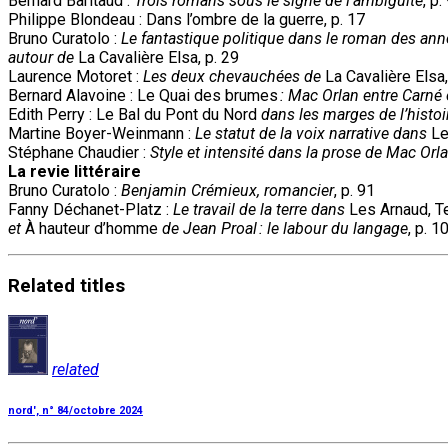
Bernard Baritaud :
Trois romans sous le signe de l'ambiguïté
, p.
Philippe Blondeau : Dans l’ombre de la guerre, p. 17
Bruno Curatolo :
Le fantastique politique dans le roman des anné
autour de
La Cavalière Elsa, p. 29
Laurence Motoret :
Les deux chevauchées de
La Cavalière Elsa,
Bernard Alavoine : Le Quai des brumes
: Mac Orlan entre Carné
Edith Perry : Le Bal du Pont du Nord
dans les marges de l’histoi
Martine Boyer-Weinmann :
Le statut de la voix narrative dans
Le
Stéphane Chaudier :
Style et intensité dans la prose de Mac Orl
La revie littéraire
Bruno Curatolo :
Benjamin Crémieux, romancier
, p. 91
Fanny Déchanet-Platz :
Le travail de la terre dans
Les Arnaud, T
et
À hauteur d’homme
de Jean Proal : le labour du langage
, p. 1
Related
titles
related
nord', n° 84/octobre 2024