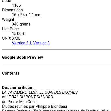
Code
1166
Dimensions
16 x 24 x 1.1 cm
Weight
340 grams
List Price
15.00 €
ONIX XML
Version 2.1
,
Version 3
Google Book Preview
Contents
Dossier critique
LA CAVALIÈRE ELSA
,
LE QUAI DES BRUMES
et
LE BAL DU PONT DU NORD
de Pierre Mac Orlan
Études réunies par Philippe Blondeau