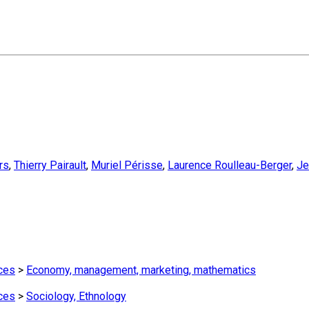
rs
,
Thierry Pairault
,
Muriel Périsse
,
Laurence Roulleau-Berger
,
Je
ces
>
Economy, management, marketing, mathematics
ces
>
Sociology, Ethnology