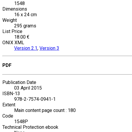
1548
Dimensions
16 x 24 cm
Weight
295 grams
List Price
18.00 €
ONIX XML
Version 2.1
,
Version 3
PDF
Publication Date
03 April 2015
ISBN-13
978-2-7574-0941-1
Extent
Main content page count : 180
Code
1548P
Technical Protection ebook