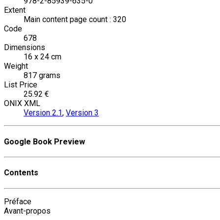
978-2-85939-635-0
Extent
Main content page count : 320
Code
678
Dimensions
16 x 24 cm
Weight
817 grams
List Price
25.92 €
ONIX XML
Version 2.1
,
Version 3
Google Book Preview
Contents
Préface
Avant-propos