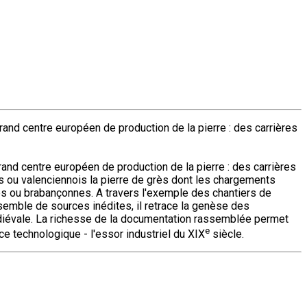
grand centre européen de production de la pierre : des carrières
rand centre européen de production de la pierre : des carrières
ns ou valenciennois la pierre de grès dont les chargements
des ou brabançonnes. A travers l'exemple des chantiers de
nsemble de sources inédites, il retrace la genèse des
e médiévale. La richesse de la documentation rassemblée permet
e
e technologique - l'essor industriel du XIX
siècle.