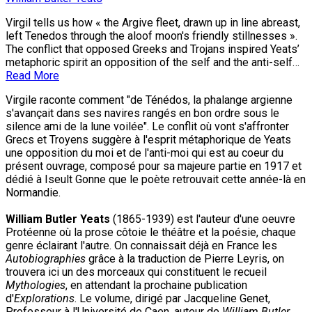
Virgil tells us how « the Argive fleet, drawn up in line abreast,
left Tenedos through the aloof moon's friendly stillnesses ».
The conflict that opposed Greeks and Trojans inspired Yeats’
metaphoric spirit an opposition of the self and the anti-self…
Read More
Virgile raconte comment "de Ténédos, la phalange argienne
s'avançait dans ses navires rangés en bon ordre sous le
silence ami de la lune voilée". Le conflit où vont s'affronter
Grecs et Troyens suggère à l'esprit métaphorique de Yeats
une opposition du moi et de l'anti-moi qui est au coeur du
présent ouvrage, composé pour sa majeure partie en 1917 et
dédié à Iseult Gonne que le poète retrouvait cette année-là en
Normandie.
William Butler Yeats
(1865-1939) est l'auteur d'une oeuvre
Protéenne où la prose côtoie le théâtre et la poésie, chaque
genre éclairant l'autre. On connaissait déjà en France les
Autobiographies
grâce à la traduction de Pierre Leyris, on
trouvera ici un des morceaux qui constituent le recueil
Mythologies
, en attendant la prochaine publication
d'
Explorations
. Le volume, dirigé par Jacqueline Genet,
Professeur à l'Université de Caen, auteur de
William Butler