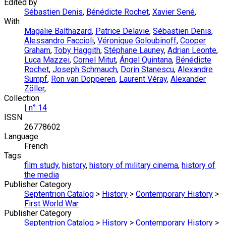
Edited by
Sébastien Denis
,
Bénédicte Rochet
,
Xavier Sené
,
With
Magalie Balthazard
,
Patrice Delavie
,
Sébastien Denis
,
Alessandro Faccioli
,
Véronique Goloubinoff
,
Cooper
Graham
,
Toby Haggith
,
Stéphane Launey
,
Adrian Leonte
,
Luca Mazzei
,
Cornel Mitut
,
Ángel Quintana
,
Bénédicte
Rochet
,
Joseph Schmauch
,
Dorin Stanescu
,
Alexandre
Sumpf
,
Ron van Dopperen
,
Laurent Véray
,
Alexander
Zöller
,
Collection
| n° 14
ISSN
26778602
Language
French
Tags
film study
,
history
,
history of military cinema
,
history of
the media
Publisher Category
Septentrion Catalog
>
History
>
Contemporary History
>
First World War
Publisher Category
Septentrion Catalog
>
History
>
Contemporary History
>