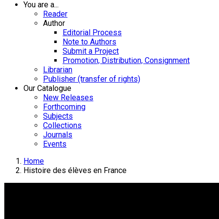
You are a...
Reader
Author
Editorial Process
Note to Authors
Submit a Project
Promotion, Distribution, Consignment
Librarian
Publisher (transfer of rights)
Our Catalogue
New Releases
Forthcoming
Subjects
Collections
Journals
Events
Home
Histoire des élèves en France