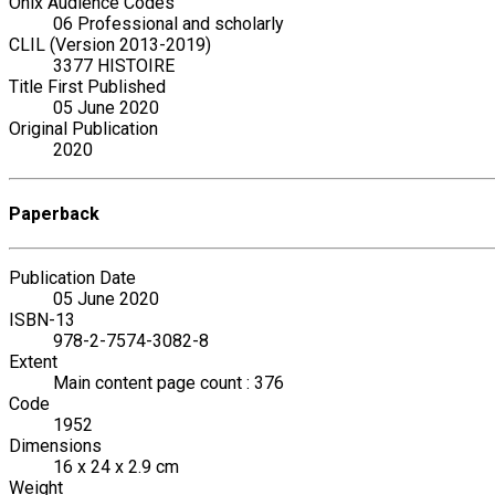
Onix Audience Codes
06 Professional and scholarly
CLIL (Version 2013-2019)
3377 HISTOIRE
Title First Published
05 June 2020
Original Publication
2020
Paperback
Publication Date
05 June 2020
ISBN-13
978-2-7574-3082-8
Extent
Main content page count : 376
Code
1952
Dimensions
16 x 24 x 2.9 cm
Weight