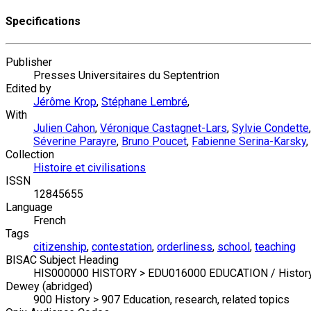
Specifications
Publisher
Presses Universitaires du Septentrion
Edited by
Jérôme Krop
,
Stéphane Lembré
,
With
Julien Cahon
,
Véronique Castagnet-Lars
,
Sylvie Condette
Séverine Parayre
,
Bruno Poucet
,
Fabienne Serina-Karsky
,
Collection
Histoire et civilisations
ISSN
12845655
Language
French
Tags
citizenship
,
contestation
,
orderliness
,
school
,
teaching
BISAC Subject Heading
HIS000000 HISTORY > EDU016000 EDUCATION / Histor
Dewey (abridged)
900 History > 907 Education, research, related topics