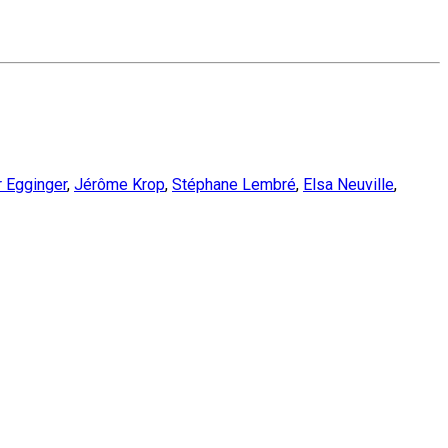
 Egginger
,
Jérôme Krop
,
Stéphane Lembré
,
Elsa Neuville
,