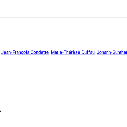
,
Jean-François Condette
,
Marie-Thérèse Duffau
,
Johann-Günther
y