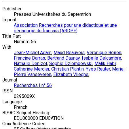
Publisher
Presses Universitaires du Septentrion
Imprint
Association Recherches pour une didactique et une
pédagogie du français (ARDPF)
Title Part
Numéro 56
With
Jean-Michel Adam
,
Maud Beauvois
,
Véronique Boiron
,
Francine Darras
,
Bertrand Daunay
,
Isabelle Delcambre
,
Nathalie Denizot
,
Sophie Dziombowski
,
Malik Habi
,
Catherine Mercier
,
Christian Plantin
,
Yves Reuter
,
Marie-
Pierre Vanseveren
,
Élizabeth Vlieghe
,
Journal
Recherches | n° 56
ISSN
0295009X
Language
French
BISAC Subject Heading
EDU000000 EDUCATION
Onix Audience Codes