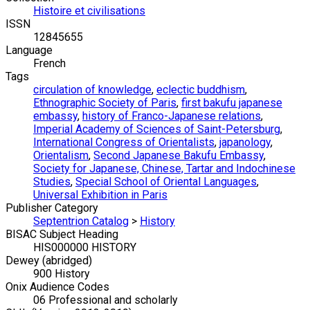
Histoire et civilisations
ISSN
12845655
Language
French
Tags
circulation of knowledge
,
eclectic buddhism
,
Ethnographic Society of Paris
,
first bakufu japanese
embassy
,
history of Franco-Japanese relations
,
Imperial Academy of Sciences of Saint-Petersburg
,
International Congress of Orientalists
,
japanology
,
Orientalism
,
Second Japanese Bakufu Embassy
,
Society for Japanese, Chinese, Tartar and Indochinese
Studies
,
Special School of Oriental Languages
,
Universal Exhibition in Paris
Publisher Category
Septentrion Catalog
>
History
BISAC Subject Heading
HIS000000 HISTORY
Dewey (abridged)
900 History
Onix Audience Codes
06 Professional and scholarly